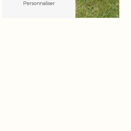
Personnaliser
Adresse
Glisse sur herbe Deval'kart Rond point des
pistes, quartier Madalet
63610 Super Besse