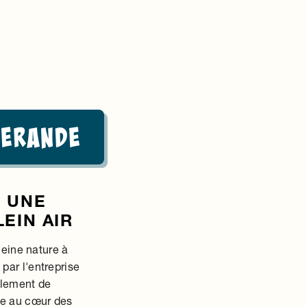
herande
: UNE
EIN AIR
leine nature à
par l'entreprise
ulement de
te au cœur des