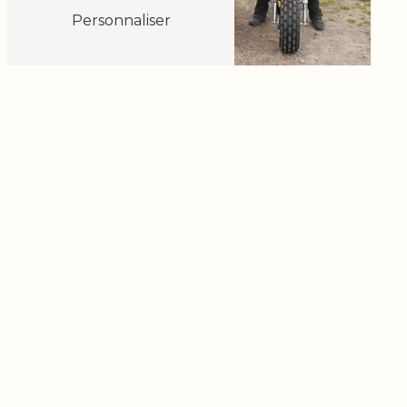
Personnaliser
Adresse
Glisse sur herbe Deval'kart Rond point des
pistes, quartier Madalet
63610 Super Besse